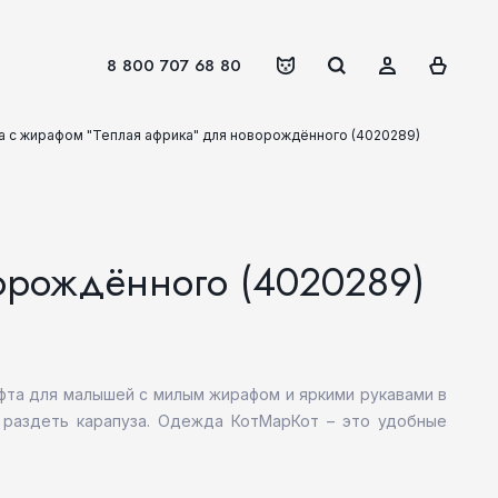
8 800 707 68 80
а с жирафом "Теплая африка" для новорождённого (4020289)
ворождённого (4020289)
офта для малышей с милым жирафом и яркими рукавами в
и раздеть карапуза. Одежда КотМарКот – это удобные