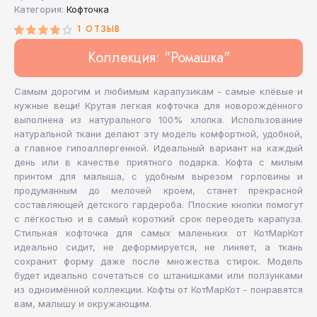
Категория:
Кофточка
1 ОТЗЫВ
Коллекция: "Ромашка"
Самым дорогим и любимым карапузикам - самые клёвые и
нужные вещи! Крутая легкая кофточка для новорождённого
выполнена из натурального 100% хлопка. Использование
натуральной ткани делают эту модель комфортной, удобной,
а главное гипоаллергенной. Идеальный вариант на каждый
день или в качестве приятного подарка. Кофта с милым
принтом для малыша, с удобным вырезом горловины и
продуманным до мелочей кроем, станет прекрасной
составляющей детского гардероба. Плоские кнопки помогут
с лёгкостью и в самый короткий срок переодеть карапуза.
Стильная кофточка для самых маленьких от КотМарКот
идеально сидит, не деформируется, не линяет, а ткань
сохранит форму даже после множества стирок. Модель
будет идеально сочетаться со штанишками или ползунками
из одноимённой коллекции. Кофты от КотМарКот - понравятся
вам, малышу и окружающим.