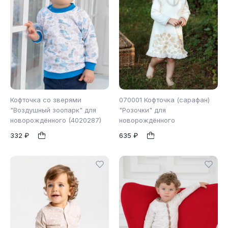
Кофточка со зверями
070001 Кофточка (сарафан)
"Воздушный зоопарк" для
"Розочки" для
новорождённого (4020287)
новорождённого
68
62
74
80
1
1
332 ₽
635 ₽
86
92