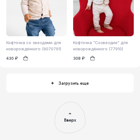
Кофточка со звездами для
Кофточка "Созвездие" для
новорождённого (9070791)
новорождённого (77910)
430 ₽
308 ₽
86
62
1
1
Загрузить еще
Вверх