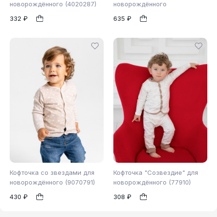
новорождённого (4020287)
новорождённого
68
62
74
80
1
1
332 ₽
635 ₽
86
92
Кофточка со звездами для
Кофточка "Созвездие" для
новорождённого (9070791)
новорождённого (77910)
430 ₽
308 ₽
86
62
1
1