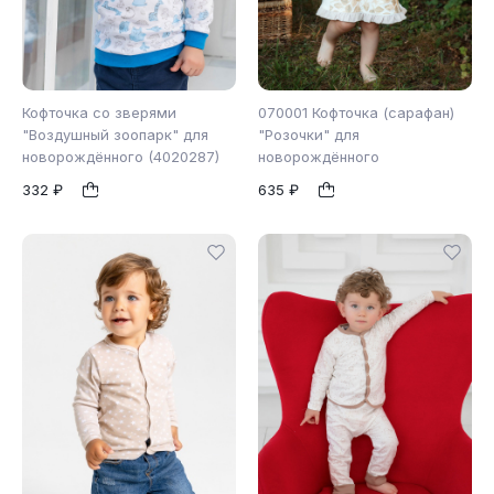
Кофточка со зверями
070001 Кофточка (сарафан)
"Воздушный зоопарк" для
"Розочки" для
новорождённого (4020287)
новорождённого
68
62
74
80
1
1
332 ₽
635 ₽
86
92