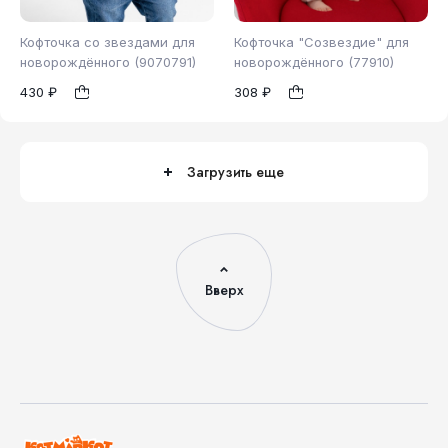
Кофточка со звездами для
Кофточка "Созвездие" для
новорождённого (9070791)
новорождённого (77910)
430 ₽
308 ₽
86
62
1
1
Загрузить еще
Вверх