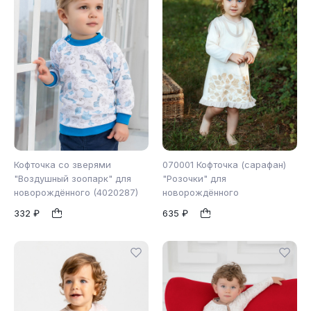
Кофточка со зверями
070001 Кофточка (сарафан)
"Воздушный зоопарк" для
"Розочки" для
новорождённого (4020287)
новорождённого
68
62
74
80
1
1
332 ₽
635 ₽
86
92