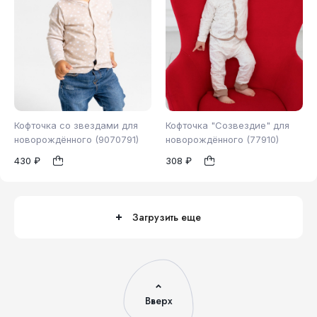
Кофточка со звездами для
Кофточка "Созвездие" для
новорождённого (9070791)
новорождённого (77910)
430 ₽
308 ₽
86
62
1
1
Загрузить еще
Вверх