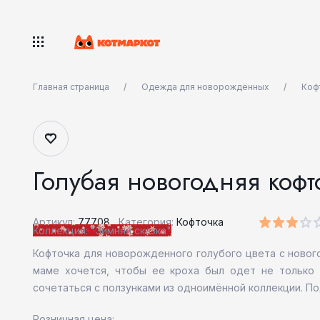
Главная страница
Одежда для новорождённых
Коф
Голубая новогодняя коф
Артикул:
77708
Категория:
Кофточка
Коллекция: "Зимняя сказка"
Кофточка для новорожденного голубого цвета с нового
маме хочется, чтобы ее кроха был одет не только 
сочетаться с ползунками из одноимённой коллекции. 
Розничная цена: