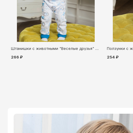
Штанишки с животными "Веселые друзья" для новорождённого (5030128)
266 ₽
254 ₽