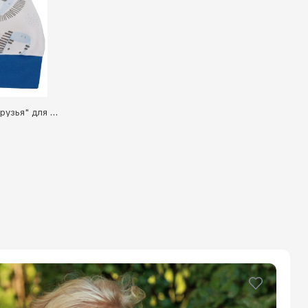
Шапка с животными "Веселые друзья" для новорожденного (1000128)