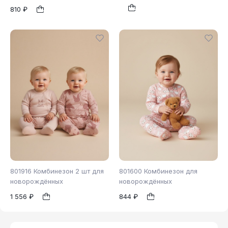
810 ₽
80
86
62
68
74
1
1
80
86
801916 Комбинезон 2 шт для
801600 Комбинезон для
новорождённых
новорождённых
1 556 ₽
844 ₽
62
74
62
68
1
1