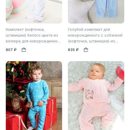
Комплект (кофточка,
Голубой комплект для
штанишки) белого цвета из
новорожденного с собачкой
велюра для новорожденного
(кофточка, штанишки) из
80
80
(2801)
велюра (2817)
1
1
807 ₽
835 ₽