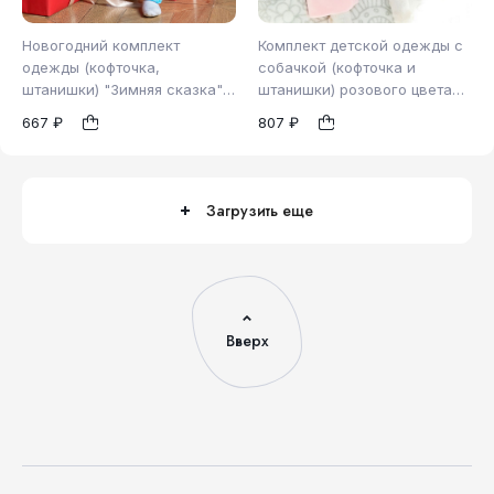
Новогодний комплект
Комплект детской одежды с
одежды (кофточка,
собачкой (кофточка и
штанишки) "Зимняя сказка"
штанишки) розового цвета
62
80
для новорожденного (72708)
из велюра (2802)
1
1
667 ₽
807 ₽
Загрузить еще
Вверх