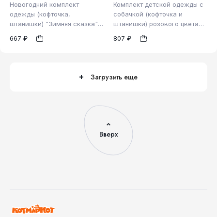
Новогодний комплект
Комплект детской одежды с
одежды (кофточка,
собачкой (кофточка и
штанишки) "Зимняя сказка"
штанишки) розового цвета
62
80
для новорожденного (72708)
из велюра (2802)
1
1
667 ₽
807 ₽
Загрузить еще
Вверх