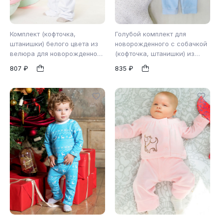
Комплект (кофточка,
Голубой комплект для
штанишки) белого цвета из
новорожденного с собачкой
велюра для новорожденного
(кофточка, штанишки) из
80
80
(2801)
велюра (2817)
1
1
807 ₽
835 ₽