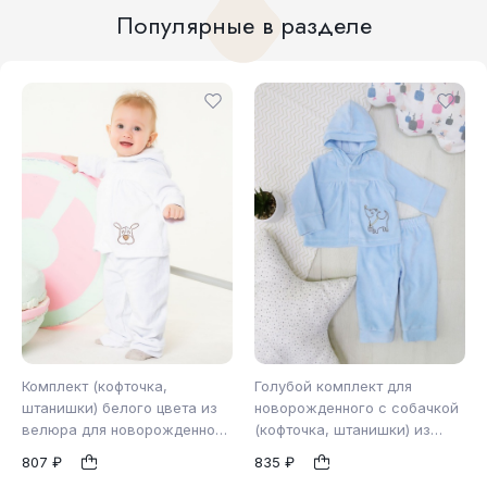
Популярные в разделе
Комплект (кофточка,
Голубой комплект для
штанишки) белого цвета из
новорожденного с собачкой
велюра для новорожденного
(кофточка, штанишки) из
80
80
(2801)
велюра (2817)
1
1
807 ₽
835 ₽