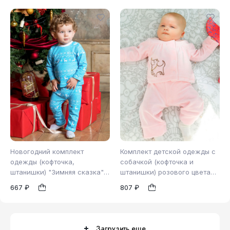
Новогодний комплект
Комплект детской одежды с
одежды (кофточка,
собачкой (кофточка и
штанишки) "Зимняя сказка"
штанишки) розового цвета
62
80
для новорожденного (72708)
из велюра (2802)
1
1
667 ₽
807 ₽
Загрузить еще