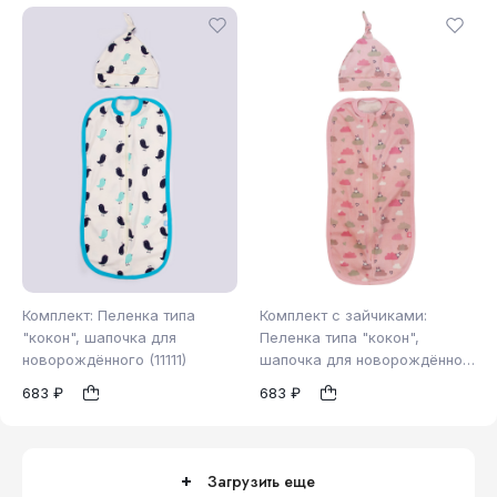
Комплект: Пеленка типа
Комплект с зайчиками:
"кокон", шапочка для
Пеленка типа "кокон",
новорождённого (11111)
шапочка для новорождённой
62-68
56-62
(11116)
1
1
683 ₽
683 ₽
Загрузить еще