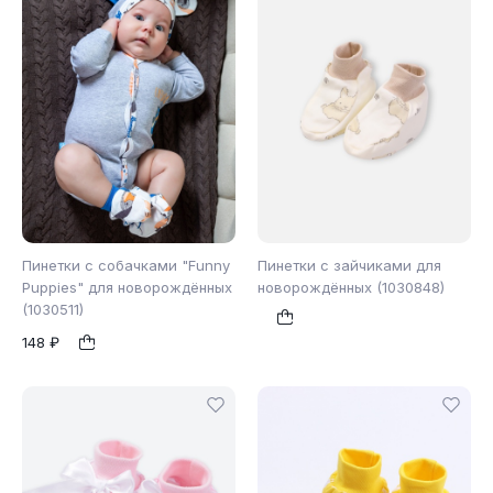
Пинетки с собачками "Funny
Пинетки с зайчиками для
Puppies" для новорождённых
новорождённых (1030848)
(1030511)
б/р
б/р
1
1
148 ₽