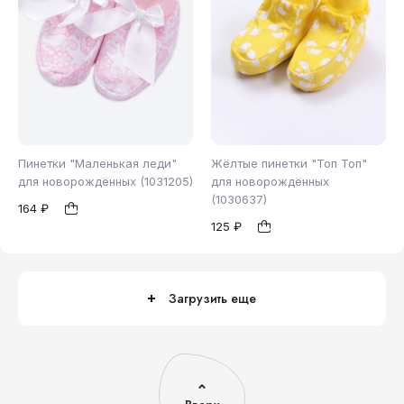
Пинетки "Маленькая леди"
Жёлтые пинетки "Топ Топ"
для новорождённых (1031205)
для новорождённых
(1030637)
164 ₽
б/р
б/р
1
1
125 ₽
Загрузить еще