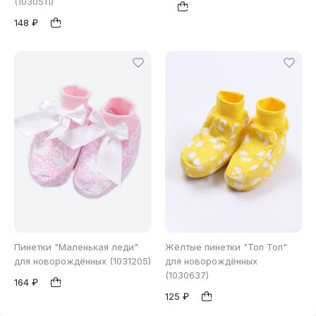
(1030511)
б/р
б/р
1
1
148 ₽
Пинетки "Маленькая леди"
Жёлтые пинетки "Топ Топ"
для новорождённых (1031205)
для новорождённых
(1030637)
164 ₽
б/р
б/р
1
1
125 ₽