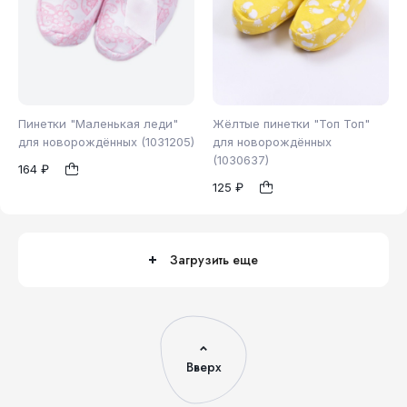
Пинетки "Маленькая леди"
Жёлтые пинетки "Топ Топ"
для новорождённых (1031205)
для новорождённых
(1030637)
164 ₽
б/р
б/р
1
1
125 ₽
Загрузить еще
Вверх