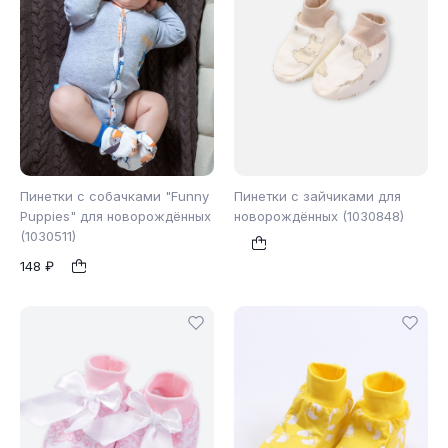
Пинетки с собачками "Funny
Пинетки с зайчиками для
Puppies" для новорождённых
новорождённых (1030848)
(1030511)
б/р
б/р
1
1
148 ₽