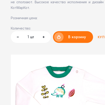
не сползают. Высокое качество исполнения и дизай
КотМарКот.
Розничная цена:
Количество:
1
шт
В корзину
КУП