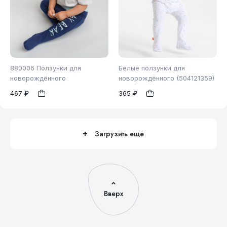
880006 Ползунки для
Белые ползунки для
новорождённого
новорождённого (504121359)
467 ₽
365 ₽
62
68
74
68
1
1
80
86
Загрузить еще
Вверх