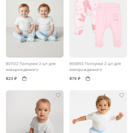
801122 Ползунки 2 шт для
800855 Ползунки 2 шт для
новорождённого
новорождённого
823 ₽
879 ₽
56
62
68
1
1
74
80
86