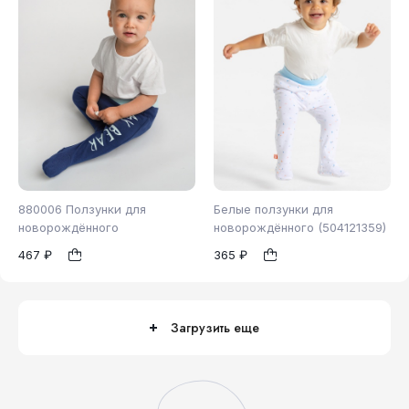
880006 Ползунки для
Белые ползунки для
новорождённого
новорождённого (504121359)
467 ₽
365 ₽
62
68
74
68
1
1
80
86
Загрузить еще