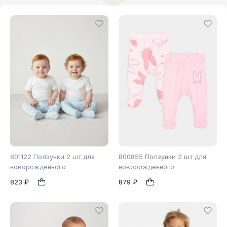
801122 Ползунки 2 шт для
800855 Ползунки 2 шт для
новорождённого
новорождённого
823 ₽
879 ₽
56
62
68
1
1
74
80
86