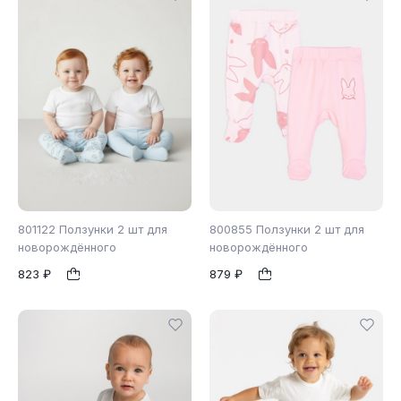
801122 Ползунки 2 шт для
800855 Ползунки 2 шт для
новорождённого
новорождённого
823 ₽
879 ₽
56
62
68
1
1
74
80
86