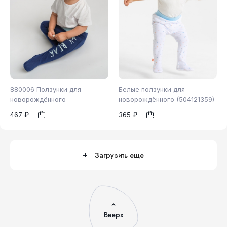
880006 Ползунки для
Белые ползунки для
новорождённого
новорождённого (504121359)
467 ₽
365 ₽
62
68
74
68
1
1
80
86
Загрузить еще
Вверх