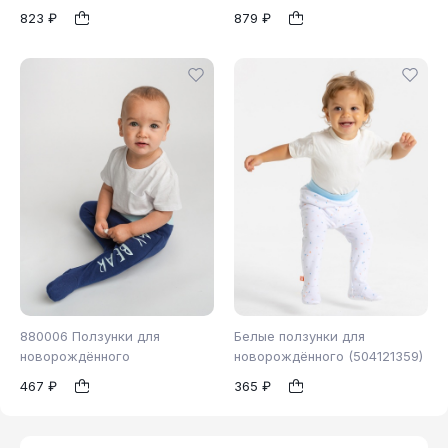
823 ₽
879 ₽
56
62
68
1
1
74
80
86
880006 Ползунки для
Белые ползунки для
новорождённого
новорождённого (504121359)
467 ₽
365 ₽
62
68
74
68
1
1
80
86