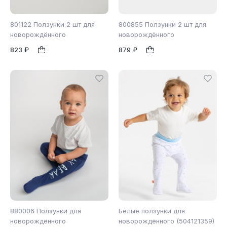
801122 Ползунки 2 шт для
800855 Ползунки 2 шт для
новорождённого
новорождённого
823 ₽
879 ₽
56
62
68
1
1
74
80
86
880006 Ползунки для
Белые ползунки для
новорождённого
новорождённого (504121359)