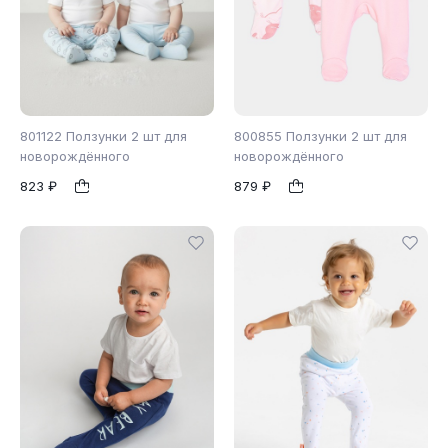
801122 Ползунки 2 шт для
800855 Ползунки 2 шт для
новорождённого
новорождённого
823 ₽
879 ₽
56
62
68
1
1
74
80
86