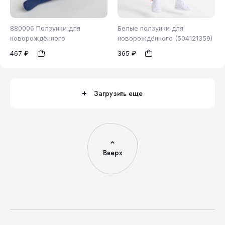
880006 Ползунки для
Белые ползунки для
новорождённого
новорождённого (504121359)
467 ₽
365 ₽
62
68
74
68
1
1
80
86
Загрузить еще
Вверх