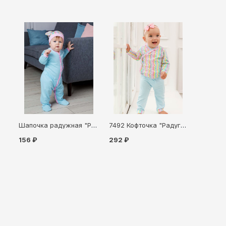
Шапочка радужная "Радуга" для новорожденного (8792)
7492 Кофточка "Радуга" для новорождённого
156 ₽
292 ₽