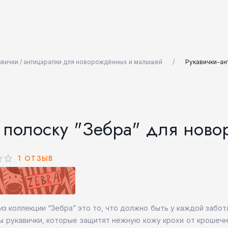
авички / антицарапки для новорождённых и малышей
Рукавички-ан
в полоску "Зебра" для нов
1 ОТЗЫВ
з коллекции “Зебра” это то, что должно быть у каждой забо
 рукавички, которые защитят нежную кожу крохи от крошечн