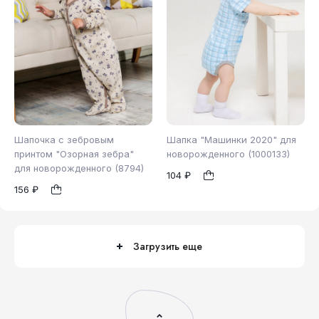
Шапочка с зебровым
Шапка "Машинки 2020" для
принтом "Озорная зебра"
новорожденного (1000133)
для новорожденного (8794)
104 ₽
40
44
48
44
48
1
1
156 ₽
Загрузить еще