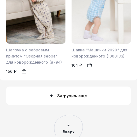
Шапочка с зебровым
Шапка "Машинки 2020" для
принтом "Озорная зебра"
новорожденного (1000133)
для новорожденного (8794)
104 ₽
40
44
48
44
48
1
1
156 ₽
Загрузить еще
Вверх