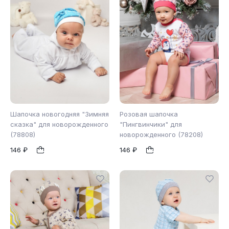
Шапочка новогодняя "Зимняя
Розовая шапочка
сказка" для новорожденного
"Пингвинчики" для
(78808)
новорожденного (78208)
48
40
44
48
1
1
146 ₽
146 ₽