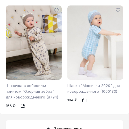
Шапочка с зебровым
Шапка "Машинки 2020" для
принтом "Озорная зебра"
новорожденного (1000133)
для новорожденного (8794)
104 ₽
40
44
48
44
48
1
1
156 ₽
Загрузить еще