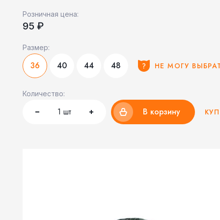
Розничная цена:
95 ₽
Размер:
36
40
44
48
НЕ МОГУ ВЫБРА
Количество:
1
шт
В корзину
КУП