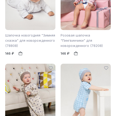
Шапочка новогодняя "Зимняя
Розовая шапочка
сказка" для новорожденного
"Пингвинчики" для
(78808)
новорожденного (78208)
48
40
44
48
1
1
146 ₽
146 ₽