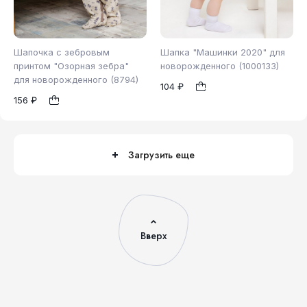
Шапочка с зебровым
Шапка "Машинки 2020" для
принтом "Озорная зебра"
новорожденного (1000133)
для новорожденного (8794)
104 ₽
40
44
48
44
48
1
1
156 ₽
Загрузить еще
Вверх