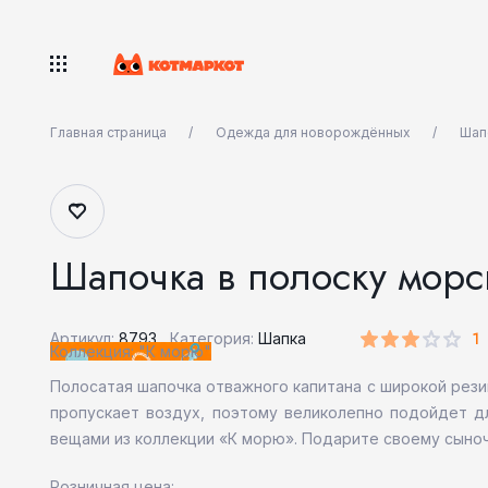
Главная страница
Одежда для новорождённых
Шап
Шапочка в полоску морс
1
Артикул:
8793
Категория:
Шапка
Коллекция: "К морю"
Полосатая шапочка отважного капитана с широкой рези
пропускает воздух, поэтому великолепно подойдет 
вещами из коллекции «К морю». Подарите своему сыноч
Розничная цена: