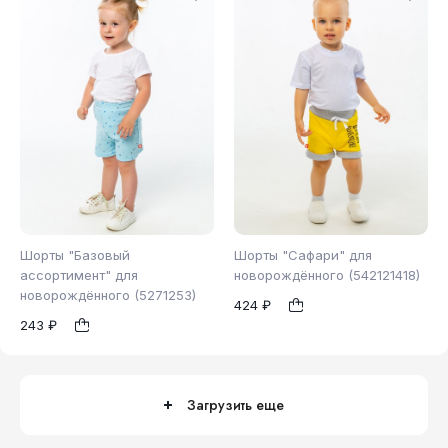
Шорты "Базовый
Шорты "Сафари" для
ассортимент" для
новорождённого (542121418)
новорождённого (5271253)
424 ₽
92
74
80
1
1
243 ₽
Загрузить еще