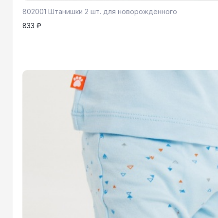
802001 Штанишки 2 шт. для новорождённого
833 ₽
86
1