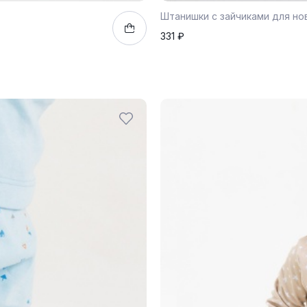
Штанишки с зайчиками для но
331 ₽
68
74
92
1