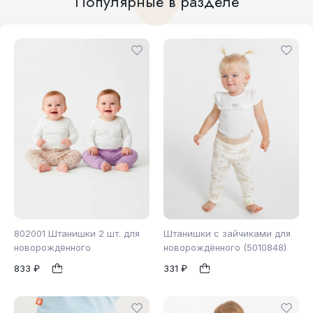
Популярные в разделе
802001 Штанишки 2 шт. для
Штанишки с зайчиками для
новорождённого
новорождённого (5010848)
833 ₽
331 ₽
86
68
74
92
1
1