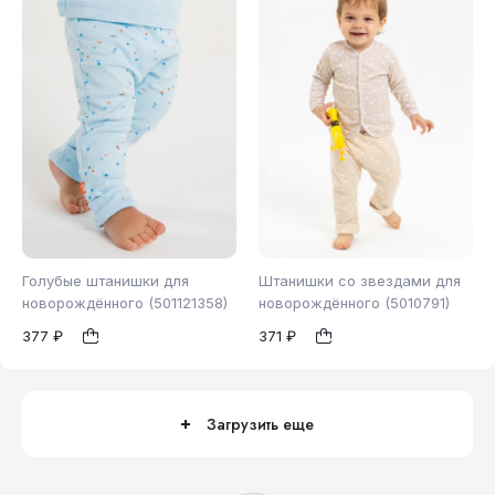
Голубые штанишки для
Штанишки со звездами для
новорождённого (501121358)
новорождённого (5010791)
377 ₽
371 ₽
62
68
74
92
1
1
86
92
Загрузить еще