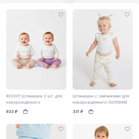
802001 Штанишки 2 шт. для
Штанишки с зайчиками для
новорождённого
новорождённого (5010848)
833 ₽
331 ₽
86
68
74
92
1
1