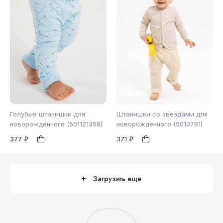
Голубые штанишки для
Штанишки со звездами для
новорождённого (501121358)
новорождённого (5010791)
377 ₽
371 ₽
62
68
74
92
1
1
86
92
Загрузить еще