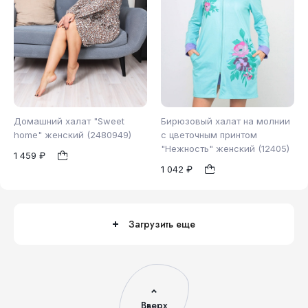
Домашний халат "Sweet
Бирюзовый халат на молнии
home" женский (2480949)
с цветочным принтом
"Нежность" женский (12405)
1 459 ₽
44
44
1
1
1 042 ₽
Загрузить еще
Вверх