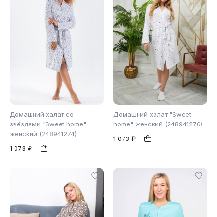
Домашний халат со
Домашний халат "Sweet
звёздами "Sweet home"
home" женский (248941276)
женский (248941274)
1 073 ₽
42
46
52
1
1
1 073 ₽