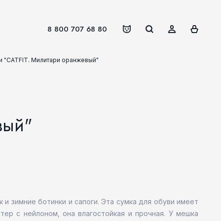
8 800 707 68 80
и "CATFIT. Милитари оранжевый"
вый"
 и зимние ботинки и сапоги. Эта сумка для обуви имеет
тер с нейлоном, она влагостойкая и прочная. У мешка