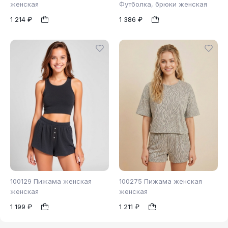
женская
Футболка, брюки женская
1 214 ₽
1 386 ₽
44
46
46
48
50
1
1
52
100129 Пижама женская
100275 Пижама женская
женская
женская
1 199 ₽
1 211 ₽
44
46
44
1
1