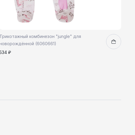
Трикотажный комбинезон "jungle" для
новорождённой (6060661)
534 ₽
86
1