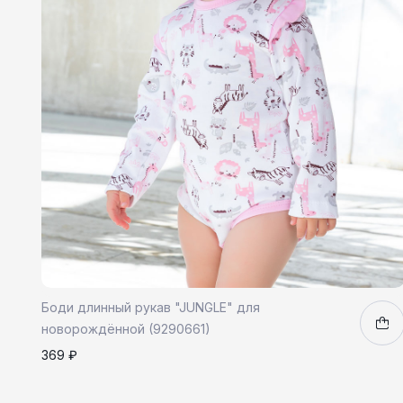
Боди длинный рукав "JUNGLE" для
новорождённой (9290661)
369 ₽
62
68
80
86
1