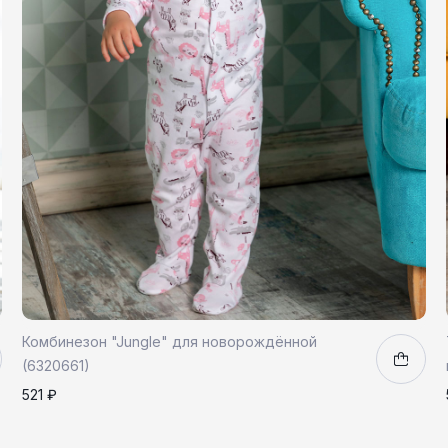
Комбинезон "Jungle" для новорождённой
(6320661)
521 ₽
62
68
80
86
1