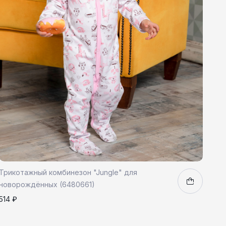
Трикотажный комбинезон "Jungle" для
новорождённых (6480661)
514 ₽
80
1