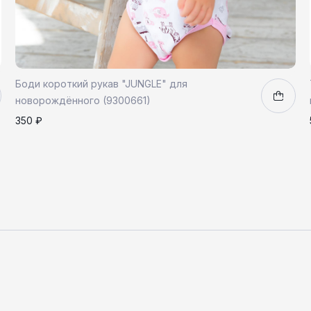
Боди короткий рукав "JUNGLE" для
новорождённого (9300661)
350 ₽
68
1