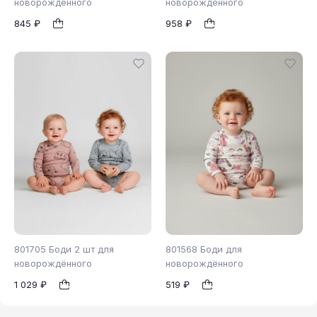
новорождённого
новорождённого
845 ₽
958 ₽
56
62
68
1
1
801705 Боди 2 шт для
801568 Боди для
новорождённого
новорождённого
1 029 ₽
519 ₽
62
74
80
62
1
1