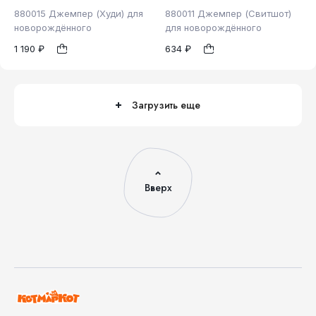
880015 Джемпер (Худи) для
880011 Джемпер (Свитшот)
новорождённого
для новорождённого
1 190 ₽
634 ₽
98
86
1
1
Загрузить еще
Вверх