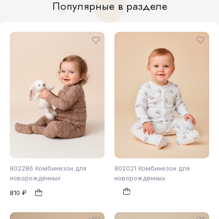
Популярные в разделе
802286 Комбинезон для
802021 Комбинезон для
новорождённых
новорождённых
810 ₽
80
86
62
68
74
1
1
80
86