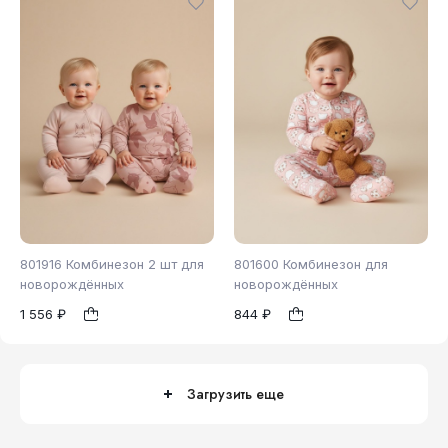
801916 Комбинезон 2 шт для
801600 Комбинезон для
новорождённых
новорождённых
1 556 ₽
844 ₽
62
74
62
68
1
1
Загрузить еще