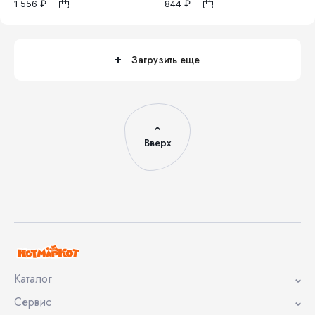
1 556 ₽
844 ₽
62
74
62
68
1
1
Загрузить еще
Вверх
Каталог
Сервис