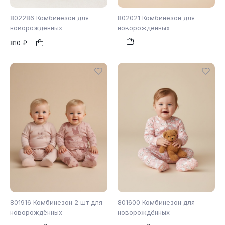
802286 Комбинезон для
802021 Комбинезон для
новорождённых
новорождённых
810 ₽
80
86
62
68
74
1
1
80
86
801916 Комбинезон 2 шт для
801600 Комбинезон для
новорождённых
новорождённых