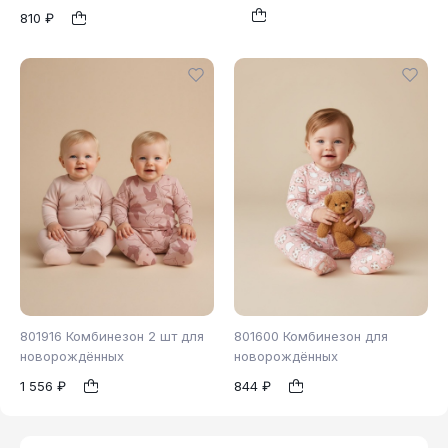
810 ₽
80
86
62
68
74
1
1
80
86
801916 Комбинезон 2 шт для
801600 Комбинезон для
новорождённых
новорождённых
1 556 ₽
844 ₽
62
74
62
68
1
1