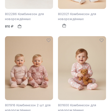
802286 Комбинезон для
802021 Комбинезон для
новорождённых
новорождённых
810 ₽
80
86
62
68
74
1
1
80
86
801916 Комбинезон 2 шт для
801600 Комбинезон для
новорождённых
новорождённых