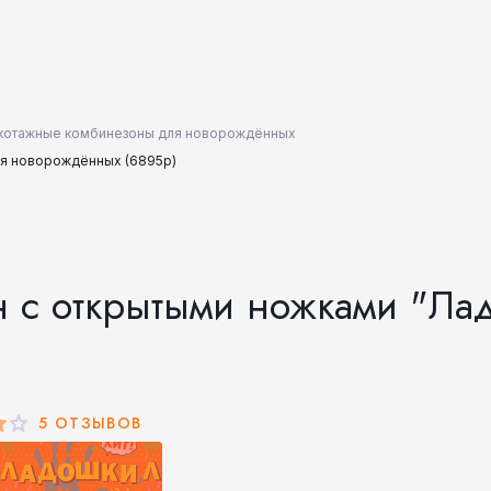
котажные комбинезоны для новорождённых
ля новорождённых (6895р)
н с открытыми ножками "Ла
5 ОТЗЫВОВ