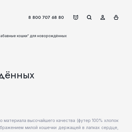
8 800 707 68 80
Забавные кошки" для новорождённых
ждённых
го материала высочайшего качества (футер 100% хлопок
зображением милой кошечки держащей в лапках сердце,