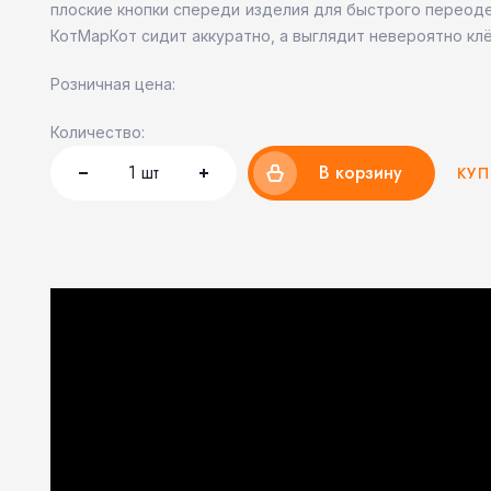
плоские кнопки спереди изделия для быстрого переод
КотМарКот сидит аккуратно, а выглядит невероятно кл
Розничная цена:
Количество:
1
шт
В корзину
КУП