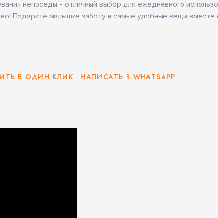
евания непоседы - отличный выбор для ежедневного использ
ёво! Подарите малышке заботу и самые удобные вещи вместе 
ИТЬ В ОДИН КЛИК
НАПИСАТЬ В WHATSAPP