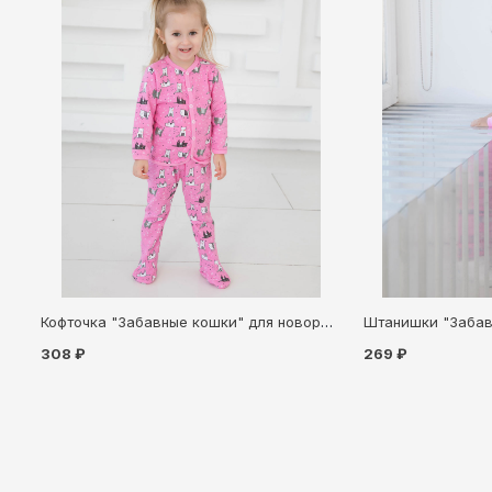
Кофточка "Забавные кошки" для новорождённого (77909)
308 ₽
269 ₽