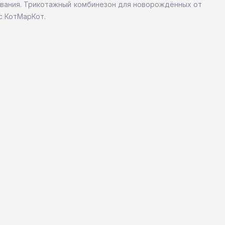
ования. Трикотажный комбинезон для новорождённых от
с КотМарКот.