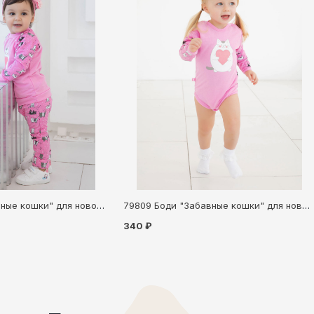
Штанишки "Забавные кошки" для новорождённого (75809)
79809 Боди "Забавные кошки" для новорождённого
340 ₽